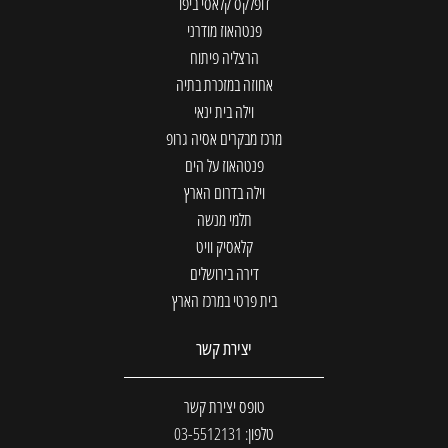
דופלקס קלאסי ביפו
פנטהאוז מודרני
הרצליה פיתוח
אחוזה במזכרת בתיה
וילה בית ינאי
מרכז מבקרים אסיה גרופ
פנטהאוז על הים
וילה בדרום הארץ
תלמי מנשה
קלאסיק וויט
דירה בירושלים
בית פרטי במרכז הארץ
יצירת קשר
טופס יצירת קשר
טלפון: 03-5512131