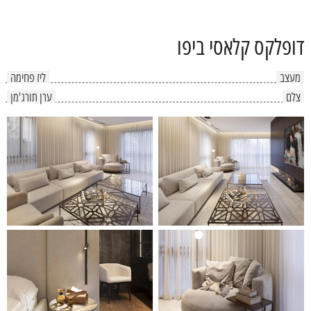
דופלקס קלאסי ביפו
מעצב
ליז פחימה
צלם
ערן תורג'מן