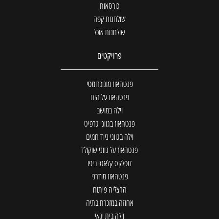
כורסאות
שולחנות קפה
שולחנות אוכל
פרויקטים
פנטהאוז מונוכרומטי
פנטהאוז על הים
וילה במושב
פנטהאוז בגווני גרפיט
וילה בגווני ניוד חמים
פנטהאוז על גווני שוקולד
דופלקס קלאסי ביפו
פנטהאוז מודרני
הרצליה פיתוח
אחוזה במזכרת בתיה
וילה בית ינאי