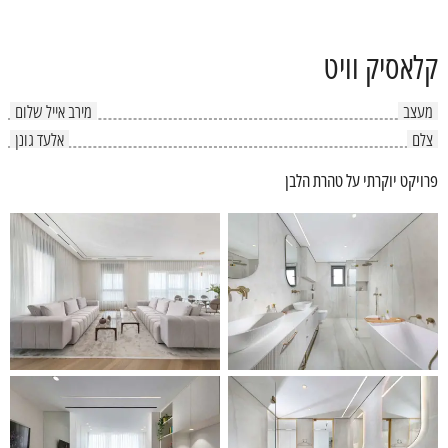
קלאסיק וויט
מעצב
מירב אייל שלום
צלם
אלעד גונן
פרויקט יוקרתי על טהרת הלבן