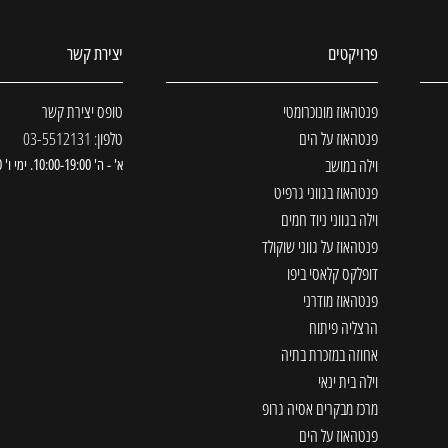
פרויקטים
יצירת קשר
פנטהאוז מונוכרומטי
טופס יצירת קשר
פנטהאוז על הים
טלפון: 03-5512131
וילה במושב
א' - ה' 10:00-19:00. ימי ו' 09:00-13:00
פנטהאוז בגווני גרפיט
וילה בגווני ניוד חמים
פנטהאוז על גווני שוקולד
דופלקס קלאסי ביפו
פנטהאוז מודרני
הרצליה פיתוח
אחוזה במזכרת בתיה
וילה בית ינאי
מרכז מבקרים אסיה גרופ
פנטהאוז על הים