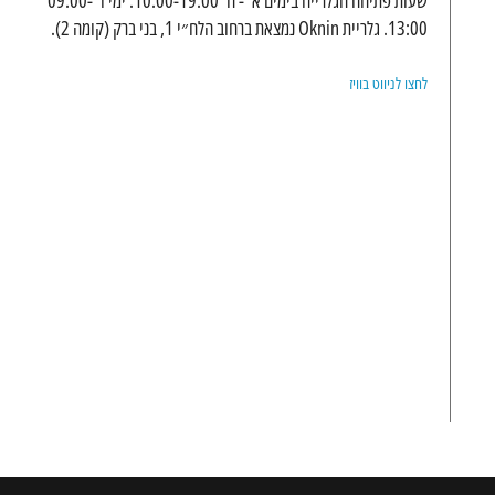
שעות פתיחה הגלרייה בימים א' - ה' 10:00-19:00. ימי ו' 09:00-
13:00. גלריית Oknin נמצאת ברחוב הלח״י 1, בני ברק (קומה 2).
לחצו לניווט בוויז