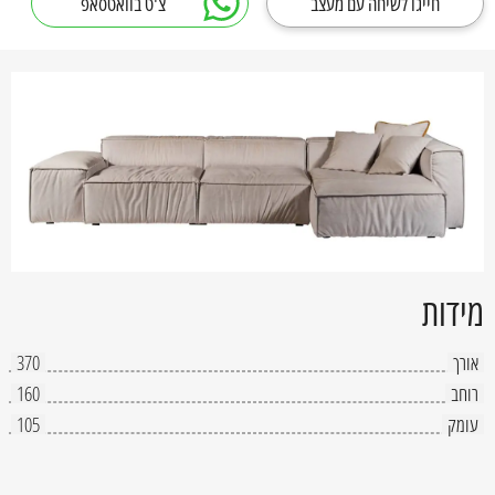
חייגו לשיחה עם מעצב
צ'ט בוואטסאפ
מידות
אורך
370
רוחב
160
עומק
105