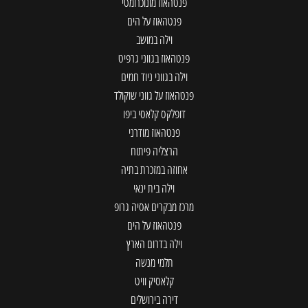
פנטהאוז מונוכרומטי
פנטהאוז על הים
וילה במושב
פנטהאוז בגווני גרפיט
וילה בגווני ניוד חמים
פנטהאוז על גווני שוקולד
דופלקס קלאסי ביפו
פנטהאוז מודרני
הרצליה פיתוח
אחוזה במזכרת בתיה
וילה בית ינאי
מרכז מבקרים אסיה גרופ
פנטהאוז על הים
וילה בדרום הארץ
תלמי מנשה
קלאסיק וויט
דירה בירושלים