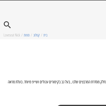
בית
/
קטלוג
/
ספות
/
Loveseat Nick
כחלק מסדרת המרבצים שלנו , בעל גב בקימורים עגולים ושייפ מיוחד. בעלת מראה