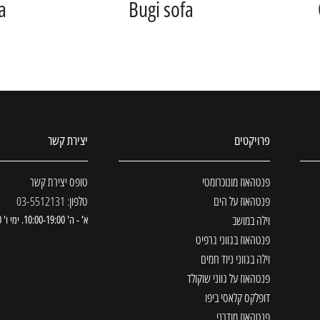
a
Bugi sofa
פרויקטים
יצירת קשר
פנטהאוז מונוכרומטי
טופס יצירת קשר
פנטהאוז על הים
טלפון: 03-5512131
וילה במושב
א' - ה' 10:00-19:00. ימי ו' 09:00-13:00
פנטהאוז בגווני גרפיט
וילה בגווני ניוד חמים
פנטהאוז על גווני שוקולד
דופלקס קלאסי ביפו
פנטהאוז מודרני