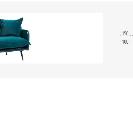
150
100